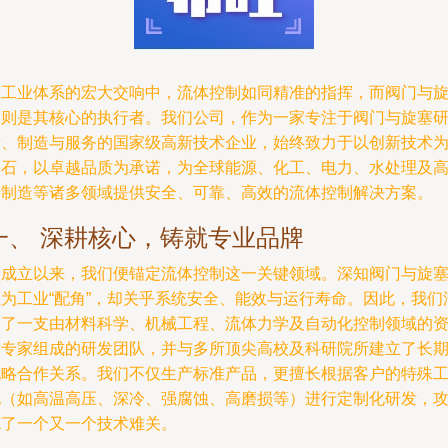
在工业体系的宏大交响中，流体控制如同精准的指挥，而阀门与
塞则是其核心的执行者。我们公司，作为一家专注于阀门与旋塞
发、制造与服务的国家级高新技术企业，始终致力于以创新技术
基石，以卓越品质为承诺，为全球能源、化工、电力、水处理及
端制造等诸多领域提供安全、可靠、高效的流体控制解决方案。
一、 深耕核心，铸就专业品牌
自成立以来，我们便锚定流体控制这一关键领域。深知阀门与旋
虽为工业“配角”，却关乎系统安全、能效与运行寿命。因此，我们
聚了一支由材料科学、机械工程、流体力学及自动化控制领域的
深专家组成的研发团队，并与多所顶尖高校及科研院所建立了长
战略合作关系。我们不仅生产标准产品，更擅长根据客户的特殊
况（如高温高压、深冷、强腐蚀、高磨损等）进行定制化研发，
克了一个又一个技术难关。