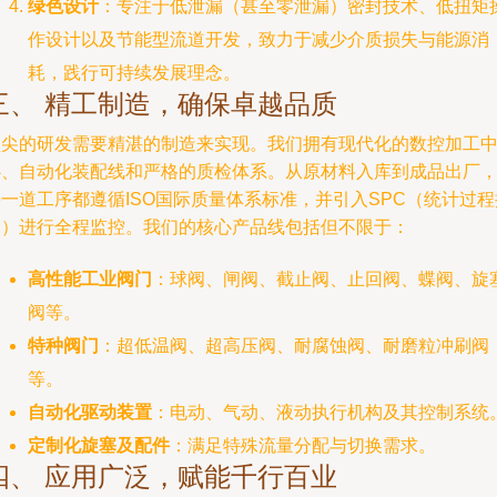
绿色设计
：专注于低泄漏（甚至零泄漏）密封技术、低扭矩
作设计以及节能型流道开发，致力于减少介质损失与能源消
耗，践行可持续发展理念。
三、 精工制造，确保卓越品质
顶尖的研发需要精湛的制造来实现。我们拥有现代化的数控加工
心、自动化装配线和严格的质检体系。从原材料入库到成品出厂
一道工序都遵循ISO国际质量体系标准，并引入SPC（统计过程
制）进行全程监控。我们的核心产品线包括但不限于：
高性能工业阀门
：球阀、闸阀、截止阀、止回阀、蝶阀、旋
阀等。
特种阀门
：超低温阀、超高压阀、耐腐蚀阀、耐磨粒冲刷阀
等。
自动化驱动装置
：电动、气动、液动执行机构及其控制系统
定制化旋塞及配件
：满足特殊流量分配与切换需求。
四、 应用广泛，赋能千行百业