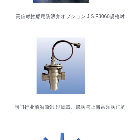
高信赖性船用防浪弁オプション JIS F3060規格対
応ダブル機能ヴァルブLR認証検討
阀门行业前沿简讯 过滤器、蝶阀与上海富乐阀门的
技术创新之路