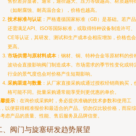
售价差异显著。通常，通径越大、压力等级越高、材质越特
（如耐腐蚀、耐高温合金），价格也越高。
技术标准与认证
：严格遵循国家标准（GB）是基础。若产品
还需满足API、ISO等国际标准，或取得特种设备制造许可、
CE等认证，其研发、测试和生产成本会相应增加，价格也会
更高。
市场供需与原材料成本
：钢材、铜、特种合金等原材料的价
波动会直接影响阀门制造成本。市场需求的季节性变化或特
行业的景气度也会对价格产生短期影响。
采购渠道与数量
：从厂家直接采购或通过授权经销商购买，
格可能不同。批量采购通常能享受到更优惠的单价。
温馨提示
：在询价或采购时，务必提供准确的技术参数和使用工
况，以便获得精准报价和最适合的产品。切勿仅比较价格，而应
合考虑产品的质量、性能、售后服务及品牌信誉。
二、阀门与旋塞研发趋势展望