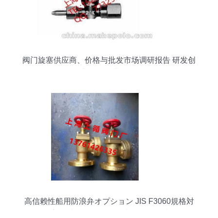
阀门旋塞供应商、价格与批发市场调研报告 研发创
新驱动行业发展
高信赖性船用防浪弁オプション JIS F3060規格対
応ダブル機能ヴァルブLR認証検討