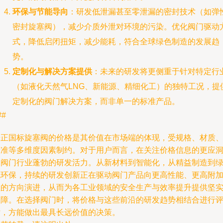
环保与节能导向
：研发低泄漏甚至零泄漏的密封技术（如弹
密封旋塞阀），减少介质外泄对环境的污染。优化阀门驱动
式，降低启闭扭矩，减少能耗，符合全球绿色制造的发展趋
势。
定制化与解决方案提供
：未来的研发将更侧重于针对特定行
（如液化天然气LNG、新能源、精细化工）的独特工况，提
定制化的阀门解决方案，而非单一的标准产品。
##
光正国标旋塞阀的价格是其价值在市场端的体现，受规格、材质
标准等多维度因素制约。对于用户而言，在关注价格信息的更应
察阀门行业蓬勃的研发活力。从新材料到智能化，从精益制造到
色环保，持续的研发创新正在驱动阀门产品向更高性能、更高附
值的方向演进，从而为各工业领域的安全生产与效率提升提供坚
保障。在选择阀门时，将价格与这些前沿的研发趋势相结合进行
估，方能做出最具长远价值的决策。