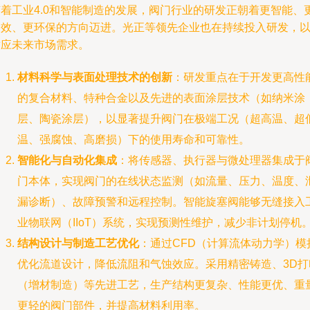
随着工业4.0和智能制造的发展，阀门行业的研发正朝着更智能、
高效、更环保的方向迈进。光正等领先企业也在持续投入研发，
适应未来市场需求。
材料科学与表面处理技术的创新
：研发重点在于开发更高性
的复合材料、特种合金以及先进的表面涂层技术（如纳米涂
层、陶瓷涂层），以显著提升阀门在极端工况（超高温、超
温、强腐蚀、高磨损）下的使用寿命和可靠性。
智能化与自动化集成
：将传感器、执行器与微处理器集成于
门本体，实现阀门的在线状态监测（如流量、压力、温度、
漏诊断）、故障预警和远程控制。智能旋塞阀能够无缝接入
业物联网（IIoT）系统，实现预测性维护，减少非计划停机
结构设计与制造工艺优化
：通过CFD（计算流体动力学）模
优化流道设计，降低流阻和气蚀效应。采用精密铸造、3D打
（增材制造）等先进工艺，生产结构更复杂、性能更优、重
更轻的阀门部件，并提高材料利用率。